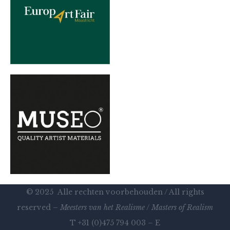
© 2025 Alle rechten voorbehouden / All rights
reserved –
Meesters van het Realisme
/
Masters of Realism
T +31 (0)475 794 003 – E