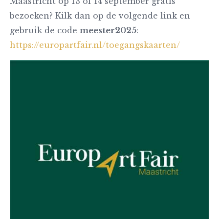
Maastricht op 13 of 14 september gratis
bezoeken? Kilk dan op de volgende link en
gebruik de code
meester2025
:
https://europartfair.nl/toegangskaarten/