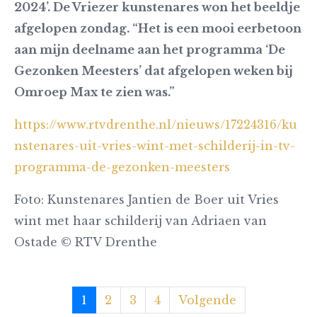
2024’. De Vriezer kunstenares won het beeldje
afgelopen zondag. “Het is een mooi eerbetoon
aan mijn deelname aan het programma ‘De
Gezonken Meesters’ dat afgelopen weken bij
Omroep Max te zien was.”
https://www.rtvdrenthe.nl/nieuws/17224316/ku
nstenares-uit-vries-wint-met-schilderij-in-tv-
programma-de-gezonken-meesters
Foto: Kunstenares Jantien de Boer uit Vries
wint met haar schilderij van Adriaen van
Ostade © RTV Drenthe
1
2
3
4
Volgende
Partners