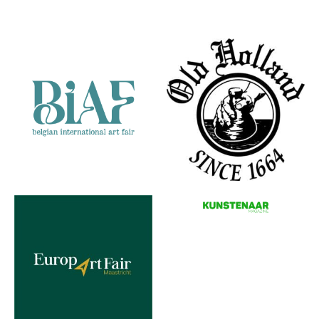
Partners
W.F. de Haas
Vlissingen