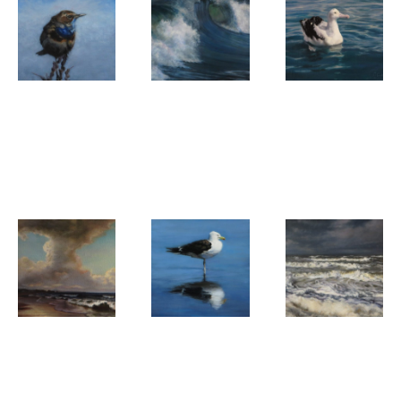
Corinne
Corinne
Corinne
Goedbloed
Goedbloed
Goedbloed
Blauwborst
Wave
Albatross
encounter
Corinne
Corinne
Corinne
Goedbloed
Goedbloed
Goedbloed
Mastercopy
Gull study
Branding bij