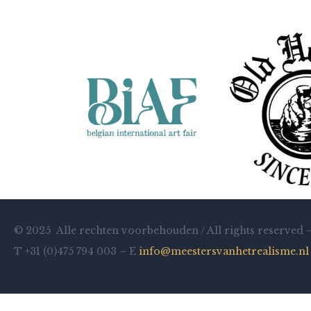
© 2025 Alle rechten voorbehouden / All rights reserved 
T +31 (0)475 794 003 – E
info@meestersvanhetrealisme.nl