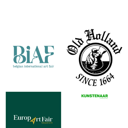
(middenpaneel
van een 3-
Partners
luik)