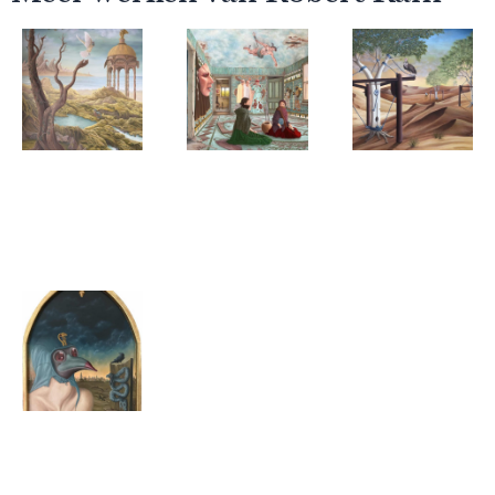
Robert Ram
Robert Ram
Robert Ram
Vogelvlucht
Zielsverhuizing
Gevangen
wasknijperbo
Robert Ram
Mystica
Medusa