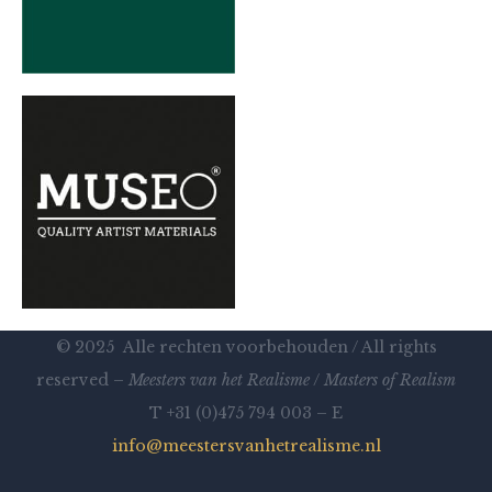
© 2025 Alle rechten voorbehouden / All rights
reserved –
Meesters van het Realisme
/
Masters of Realism
T +31 (0)475 794 003 – E
info@meestersvanhetrealisme.nl