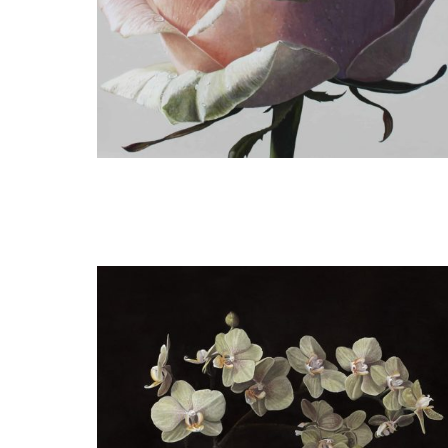
Annie van der Maten
Roos met waterdruppels II