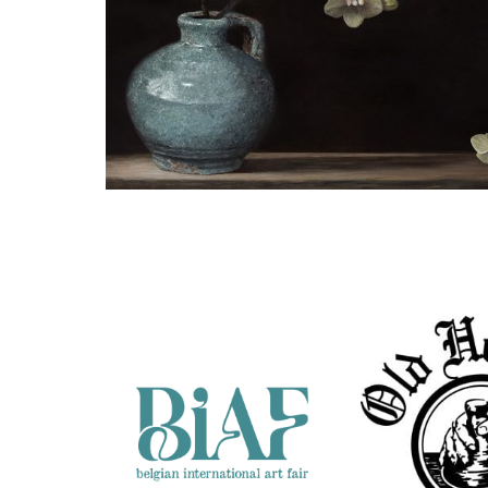
Annie van der Maten
Kruik met orchidee