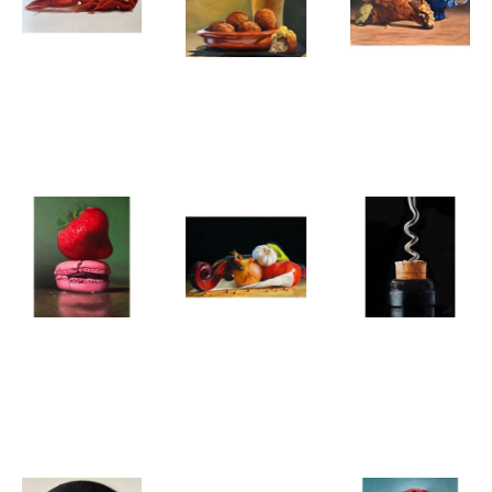
Dennis Pfeil
Dennis Pfeil
Dennis Pfeil
Claw &
Golden
Espresso &
Order
hour
Cannoli
Dennis Pfeil
Dennis Pfeil
Dennis Pfeil
Sweet crush
The
Uncorked
Maestro’s
Menu