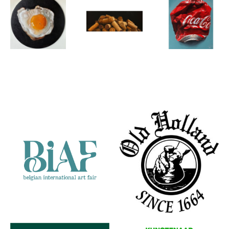
Dennis Pfeil
Dennis Pfeil
Dennis Pfeil
Sunny side
Fine wining
Cola blikje
Partners
up