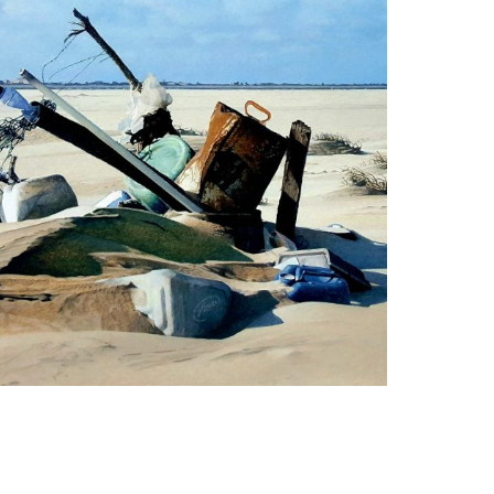
peter van der ploeg
de nettenspuwer