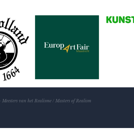
Partners
–
Meesters van het Realisme
/
Masters of Realism