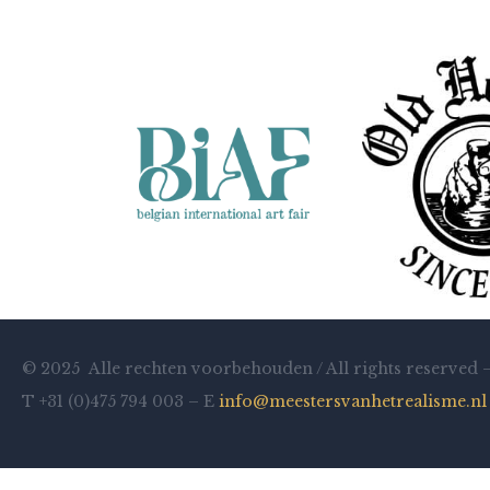
© 2025 Alle rechten voorbehouden / All rights reserved 
T +31 (0)475 794 003 – E
info@meestersvanhetrealisme.nl