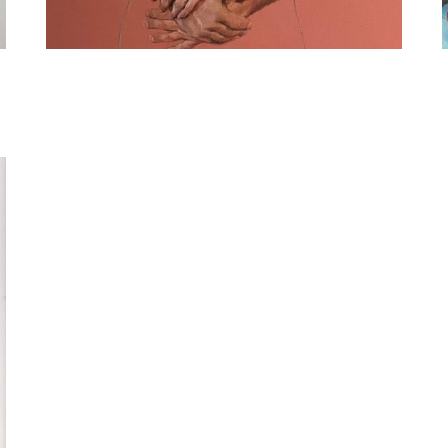
Nicole Boerema
Innigheid