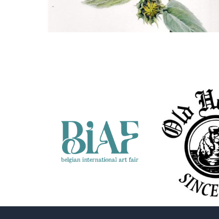
Nicole Boerema
Zomer