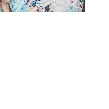
Nicole Boerema
Samen verbonden