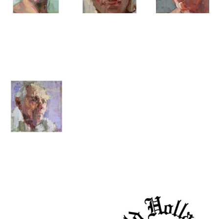
Marije van
Marije van
Marije van
Toledo
Toledo
Toledo
Head
small sketch
Tineke
Marije van
Toledo
Partners
Hans