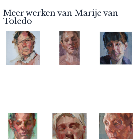
Meer werken van Marije van
Toledo
Marije van
Marije van
Marije van
Toledo
Toledo
Toledo
Bram
Small
little head
study