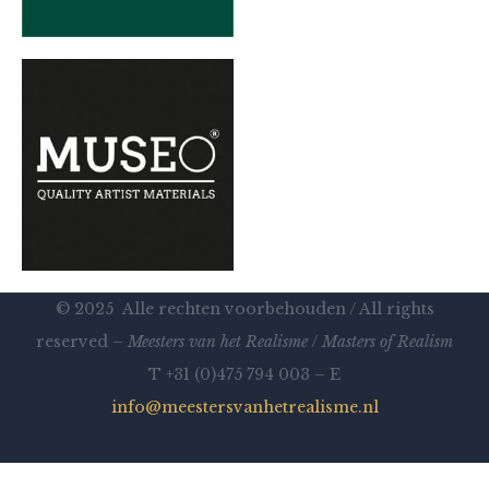
© 2025 Alle rechten voorbehouden / All rights
reserved –
Meesters van het Realisme
/
Masters of Realism
T +31 (0)475 794 003 – E
info@meestersvanhetrealisme.nl