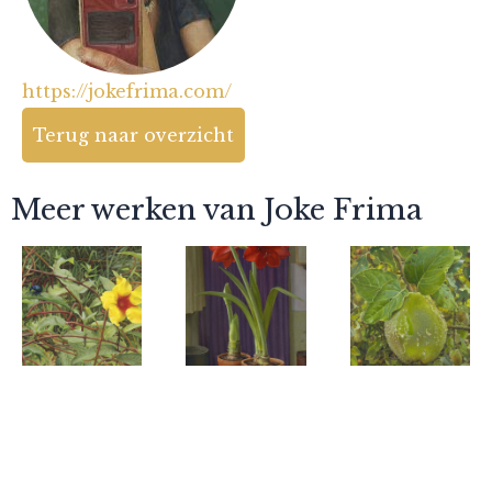
https://jokefrima.com/
Terug naar overzicht
Meer werken van Joke Frima
Joke Frima
Joke Frima
Joke Frima
De Blauwe
Naked
Groen
Kever
Ladies
fluwelen
Kweepeer