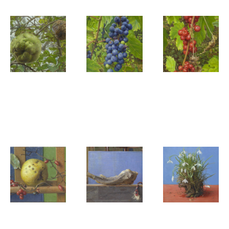
Joke Frima
Joke Frima
Joke Frima
Quince in
Wijngaard-
Spekwortel
early
druiven
in de
decline
wijngaard
Joke Frima
Joke Frima
Joke Frima
Kwee op de
Souvenir
Kluitje