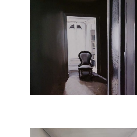
Judith Ansems
One Chair