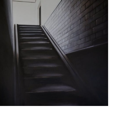
Judith Ansems
Stairs Zeeman Laboratory