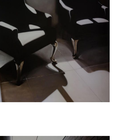
Judith Ansems
Two Chairs