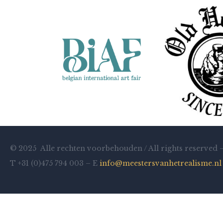
© 2025 Alle rechten voorbehouden / All rights reserved 
T +31 (0)475 794 003 – E
info@meestersvanhetrealisme.nl