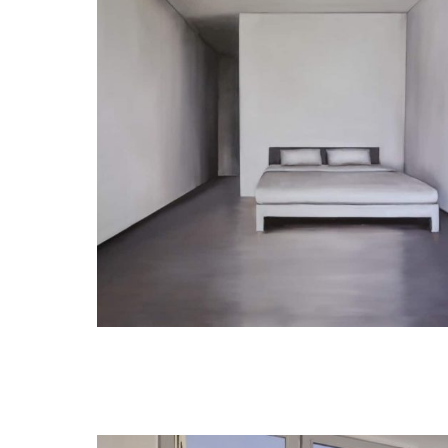
Judith Ansems
Bed