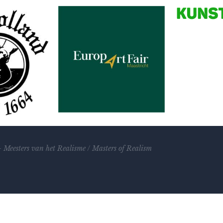
–
Meesters van het Realisme
/
Masters of Realism