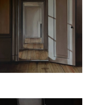
Judith Ansems
Empty rooms