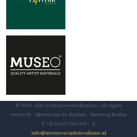
© 2025 Alle rechten voorbehouden / All rights
reserved –
Meesters van het Realisme
/
Masters of Realism
T +31 (0)475 794 003 – E
info@meestersvanhetrealisme.nl