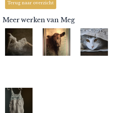
Terug naar overzicht
Meer werken van Meg
Meg
Meg
Meg
Surrender
The golden
In the news
calf