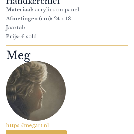
Handkerchief
Materiaal:
acrylics on panel
Afmetingen (cm):
24 x 18
Jaartal:
Prijs:
€ sold
Meg
https://megart.nl