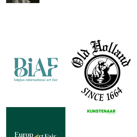
Meg
Elizabeth's
Partners
dress