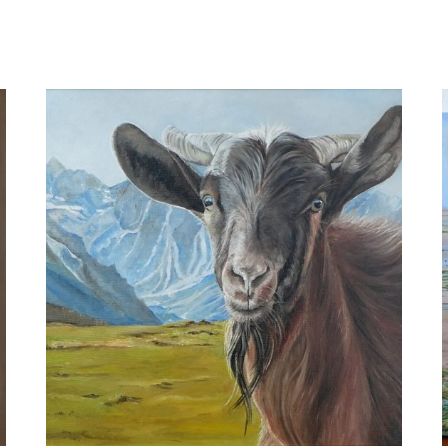
Nanny ter Wiel
In het haventje van Noordpolderzijl