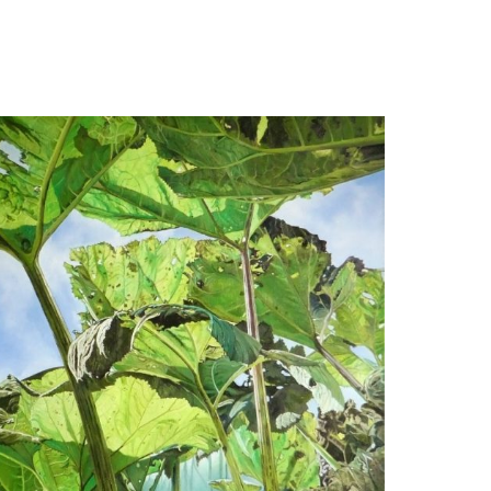
Nanny ter Wiel
Installatie Waddenzee