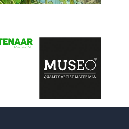
Nanny ter Wiel
Van onderen bekeken