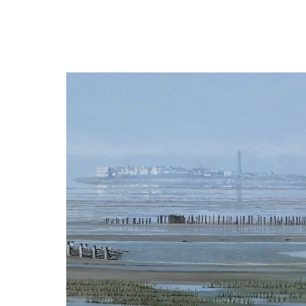
Nanny ter Wiel
Geit