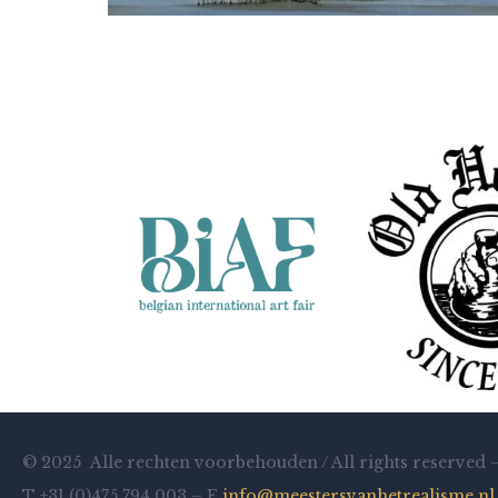
Nanny ter Wiel
Hier en de overkant (Borkum)
© 2025 Alle rechten voorbehouden / All rights reserved 
T +31 (0)475 794 003 – E
info@meestersvanhetrealisme.nl