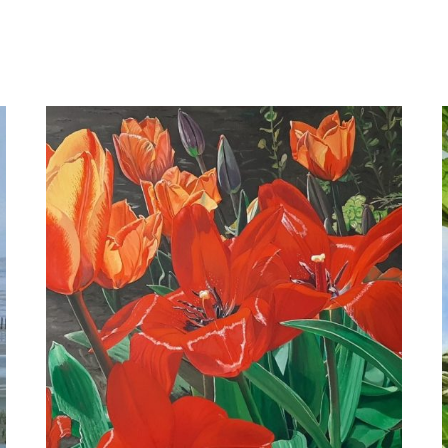
Nanny ter Wiel
Tibetaanse bok