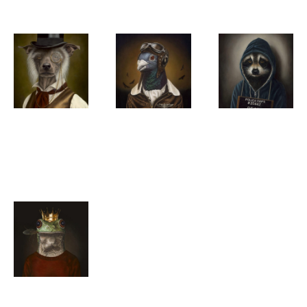
Githa van
Githa van
Githa van
Eeuwen
Eeuwen
Eeuwen
Louis
Aviator
It Wasn't Me
Githa van