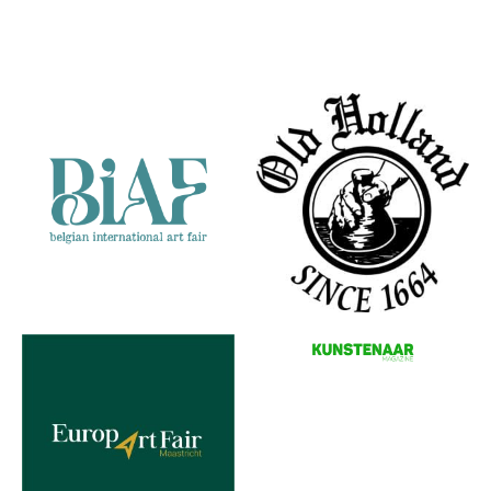
Eeuwen
Partners
Frogprince