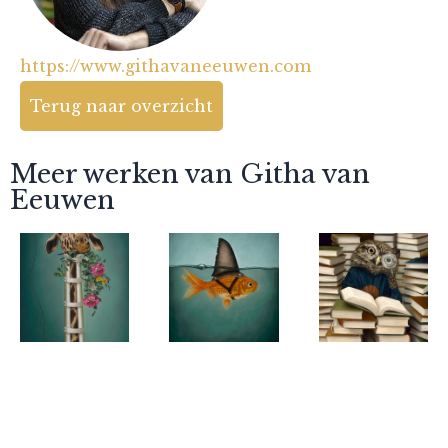
https://www.githavaneeuwen.com
Terug naar overzicht
Meer werken van Githa van
Eeuwen
Githa van
Githa van
Githa van
Eeuwen
Eeuwen
Eeuwen
(Un)breakable
Fake it 'till
Curiosity's
you make it
Trap