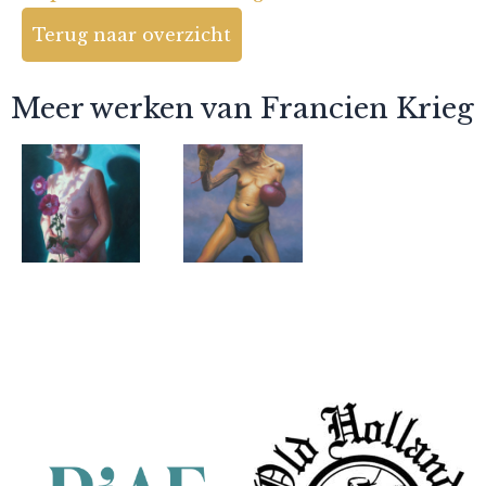
Terug naar overzicht
Meer werken van Francien Krieg
Francien
Francien
Krieg
Krieg
Partners
New light
Defying age