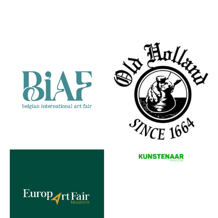
Alfred Ophof
Partners
Bitterballen