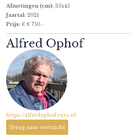
Afmetingen (cm):
35x45
Jaartal:
2021
Prijs:
€ € 750.-
Alfred Ophof
https://alfredophof.exto.nl
Terug naar overzicht