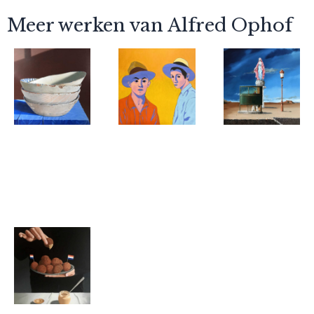
Meer werken van Alfred Ophof
Alfred Ophof
Alfred Ophof
Alfred Ophof
Spaanse
What’s
Big sister is
schalen
going on
watching
out there
you