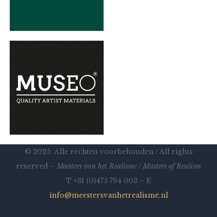
© 2025 Alle rechten voorbehouden / All rights
reserved –
Meesters van het Realisme
/
Masters of Realism
T +31 (0)475 794 003 – E
info@meestersvanhetrealisme.nl