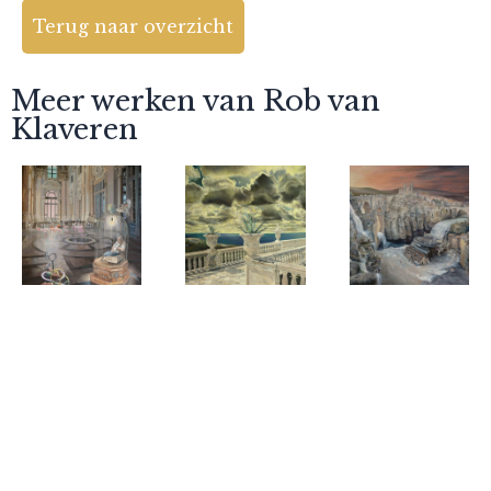
Terug naar overzicht
Meer werken van Rob van
Klaveren
Rob van
Rob van
Rob van
Klaveren
Klaveren
Klaveren
Victory of
Stilte
Climate
the birds
change
over
humanity