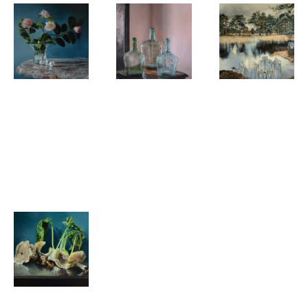
Rob van
Rob van
Rob van
Klaveren
Klaveren
Klaveren
Lente
3 Flessen
Natuur is
Muziek,
Muziek is
natuur
Rob van