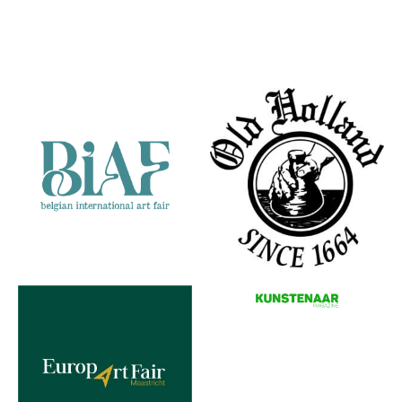
Klaveren
Partners
Herfst