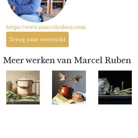
https://www.marcelruben.com
Terug naar overzicht
Meer werken van Marcel Ruben
Marcel Ruben
Marcel Ruben
Marcel Ruben
Potten en
de vogel
Aardse
Prei
dieven (the
schatten
steal 3)