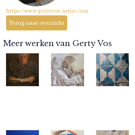
https://www.gertyvos-artist.com
Terug naar overzicht
Meer werken van Gerty Vos
Gerty Vos
Gerty Vos
Gerty Vos
In one
Embrace
A square
sitting ( in
meter of
één adem)
Andalucia