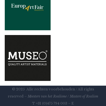
© 2025 Alle rechten voorbehouden / All rights
reserved –
Meesters van het Realisme
/
Masters of Realism
T +31 (0)475 794 003 – E