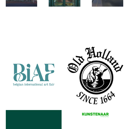
Roelof de Roo
Roelof de Roo
Roelof de Roo
De drie
Klostergården
Peter
gezusters
sommerdag
Bangsvej
Partners
station