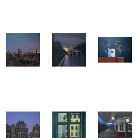
Roelof de Roo
Roelof de Roo
Roelof de Roo
Magisch
Østerport
Binnenplaats
Realisme
Roelof de Roo
Roelof de Roo
Roelof de Roo
København
Berlin-
Bramen
set fra
Slachtensee
Rundetårn