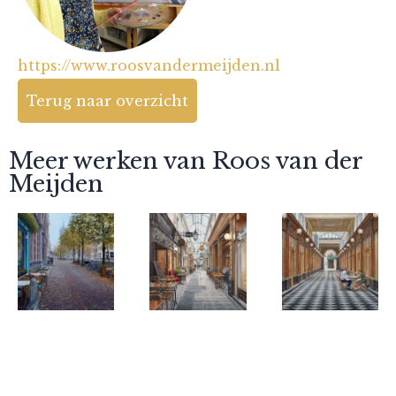
https://www.roosvandermeijden.nl
Terug naar overzicht
Meer werken van Roos van der
Meijden
Roos van der
Roos van der
Roos van der
Meijden
Meijden
Meijden
Te vroeg in
Lunchtijd
Table for
het seizoen
in Parijs
two