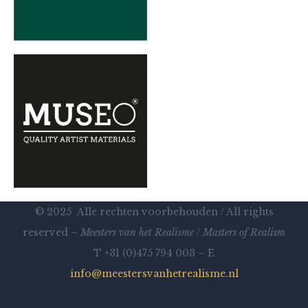
© 2025 Alle rechten voorbehouden / All rights
reserved –
Meesters van het Realisme
/
Masters of Realism
T +31 (0)475 794 003 – E
info@meestersvanhetrealisme.nl