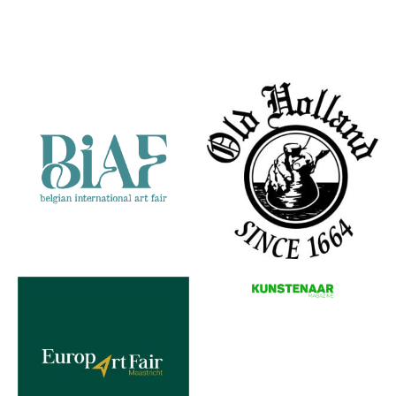
Feathered
Partners
Tales