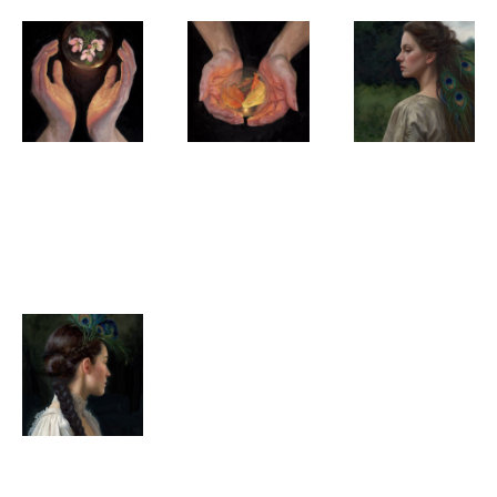
Natalie
Natalie
Natalie
Koeken
Koeken
Koeken
Spring
Autumn
Feathered
Reverie
Natalie
Koeken