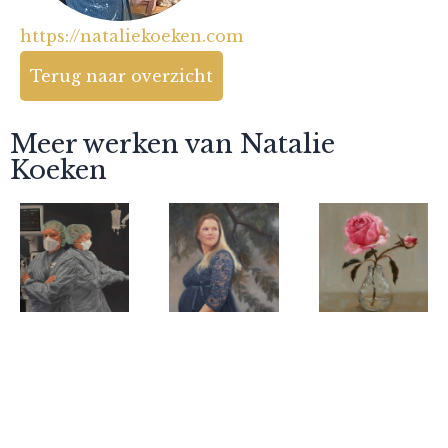
https://nataliekoeken.com
Terug naar overzicht
Meer werken van Natalie
Koeken
Natalie
Natalie
Natalie
Koeken
Koeken
Koeken
Angels of
Force of
Eternal
the Night
Nature
Bloom