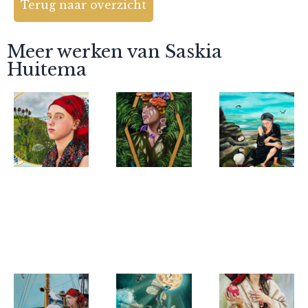
Terug naar overzicht
Meer werken van Saskia
Huitema
Saskia
Saskia
Saskia
Huitema
Huitema
Huitema
Land of Our
Realms VIII-
Five of
Mothers
Nymph
Water