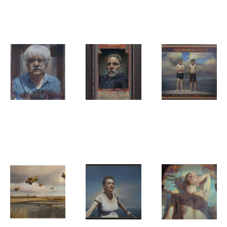
Rob de Lange
Rob de Lange
Rob de Lange
on top
Jack Nelis
Scene
Rob de Lange
Rob de Lange
Rob de Lange
Ed Ubels
Phone-Me
Window of
the past