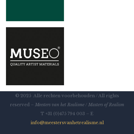
© 2025 Alle rechten voorbehouden / All rights
reserved –
Meesters van het Realisme
/
Masters of Realism
T +31 (0)475 794 003 – E
info@meestersvanhetrealisme.nl