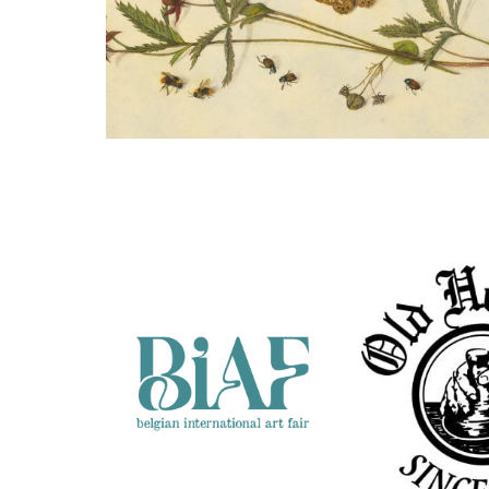
Wilma van der Vliet
Wateraardbeien