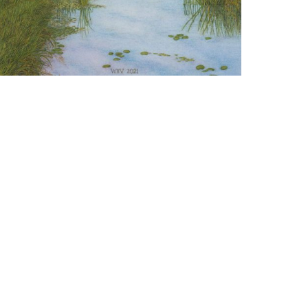
Wilma van der Vliet
Torenveen, zomer