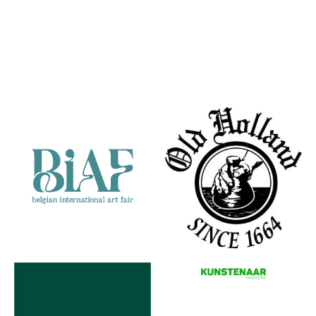
Ger
Ger
Ger
Kuijlenburg
Kuijlenburg
Kuijlenburg
Portret van
Ger ala
Een
Silvia
Rembrandt
Italiaanse
Partners
droom.