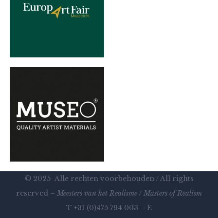
© 2025 Alle rechten voorbehouden / All rights
reserved –
Meesters van het Realisme
/
Masters of Realism
T +31 (0)475 794 003 – E