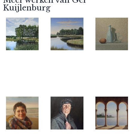
Meer werken van Ger
Kuijlenburg
Ger
Ger
Ger
Kuijlenburg
Kuijlenburg
Kuijlenburg
Dwingelderveld
Dwingelderveld
Rust in een
2 Vredig stil
1 Windstil
vormenspel.