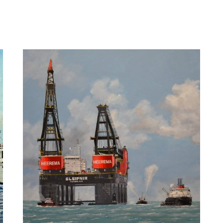
Frits Janse
Finnmarken