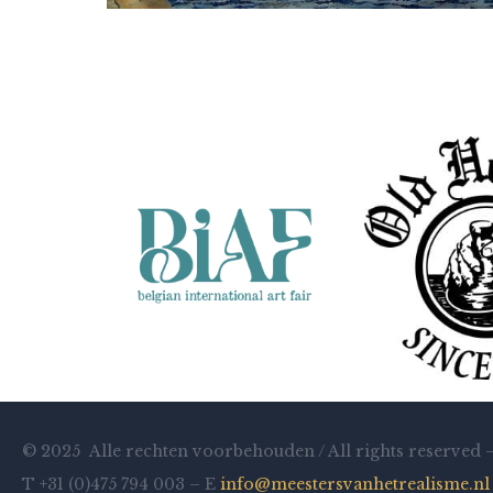
Frits Janse
Rotterdam, Parkkade
© 2025 Alle rechten voorbehouden / All rights reserved 
T +31 (0)475 794 003 – E
info@meestersvanhetrealisme.nl