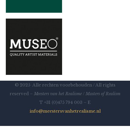
© 2025 Alle rechten voorbehouden / All rights
reserved –
Meesters van het Realisme
/
Masters of Realism
T +31 (0)475 794 003 – E
info@meestersvanhetrealisme.nl