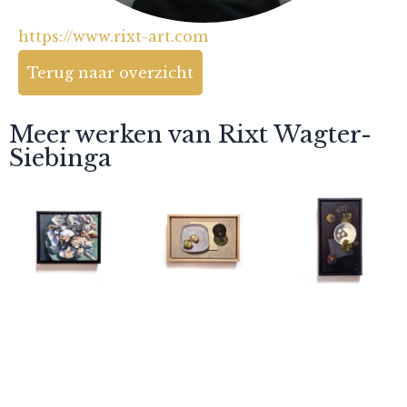
https://www.rixt-art.com
Terug naar overzicht
Meer werken van Rixt Wagter-
Siebinga
Rixt Wagter-
Rixt Wagter-
Rixt Wagter-
Siebinga
Siebinga
Siebinga
Schelpenchaos
Appel
In het zwart