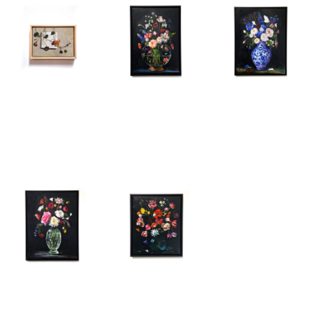
Rixt Wagter-
Rixt Wagter-
Rixt Wagter-
Siebinga
Siebinga
Siebinga
Oostindische
Bloemencompositie
Bloemencompo
kers
IV
III
Rixt Wagter-
Rixt Wagter-
Siebinga
Siebinga