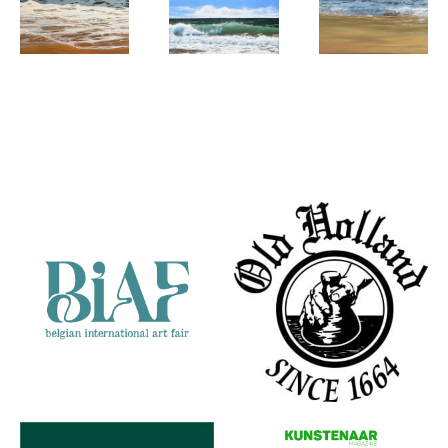
Karen
Karen
Karen
Boekholt
Boekholt
Boekholt
Voyage
Ocean View
Praia da
Partners
Nazare