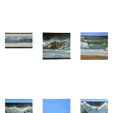
Boekholt
Boekholt
Boekholt
After the
Energizing
Dancing
storm
wave
Karen
Karen
Karen
Boekholt
Boekholt
Boekholt
Follow the
Enchanting
Water
sun
Light
Music