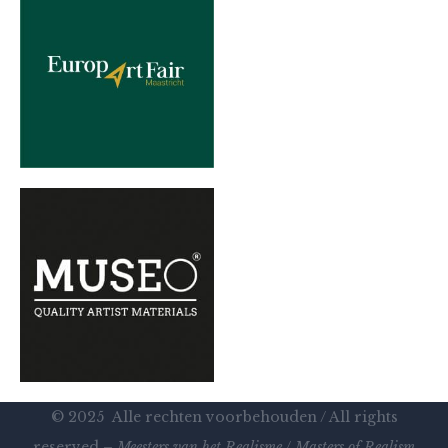
© 2025 Alle rechten voorbehouden / All rights
reserved –
Meesters van het Realisme
/
Masters of Realism