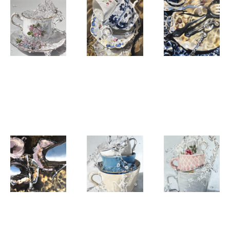
Hannelore
Hannelore
Hannelore
Houdijk
Houdijk
Houdijk
Splash 09
Kopje met
Vork in het
haan
water
Hannelore
Hannelore
Hannelore
Houdijk
Houdijk
Houdijk