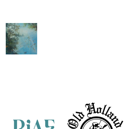
Reflection
VI
Marcel van
Hoef
Under a
Clear Blue
Partners
Sky II