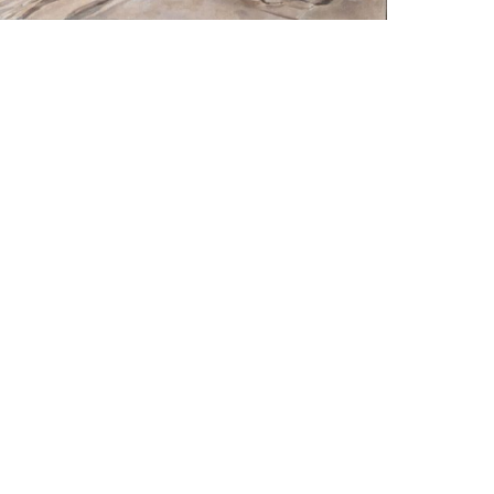
Louis van der Linden
Voorzomer Klimaat