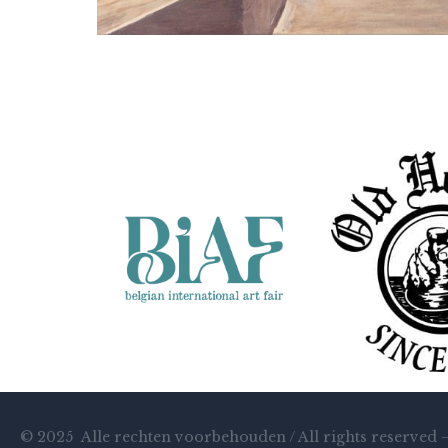
Louis van der Linden
Desolaat
© 2025 Alle rechten voorbehouden / All rights reserved 