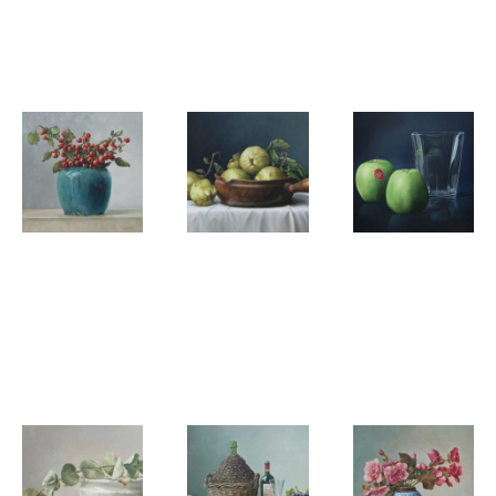
Chinese
Emaille kan
Wespenvange
voorraadpot
met rozen
en schaaltje
kersen
Pita
Pita
Pita
Vreugdenhil
Vreugdenhil
Vreugdenhil
Malusappeltjes
Kweeperen
Granny
in
in een
Smith
gemberpot
schaal