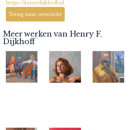
https://henrydijkhoff.nl
Terug naar overzicht
Meer werken van Henry F.
Dijkhoff
Henry F.
Henry F.
Henry F.
Dijkhoff
Dijkhoff
Dijkhoff
Muziek
Portret van
Adembeneme
maken - 1
Noah