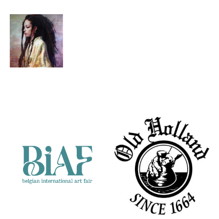
Cor Lap
Partners
Let It Grow