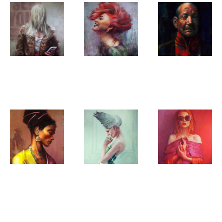
Cor Lap
Cor Lap
Cor Lap
Contact
Reddy
Survivor_1
Cor Lap
Cor Lap
Cor Lap
The Unseen
Time Flies
The life
behind the
sunglasses