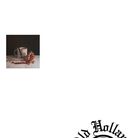
Shadows II
Still life
Blue fruits
with cans &
jar
Mieke van
Thiel
Broken mug
with
Partners
pomegranate