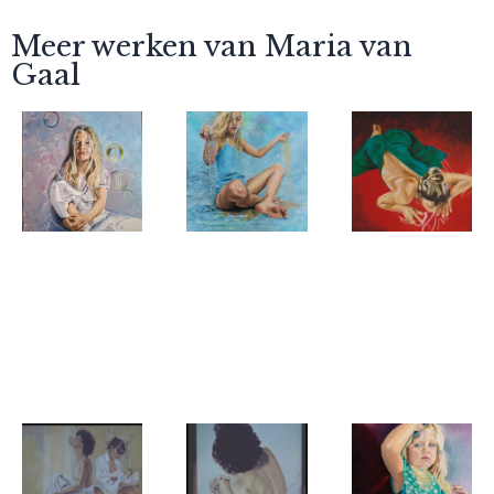
Meer werken van Maria van
Gaal
Maria van
Maria van
Maria van
Gaal
Gaal
Gaal
Where
Silence of
Down
silence
change
under
smiles