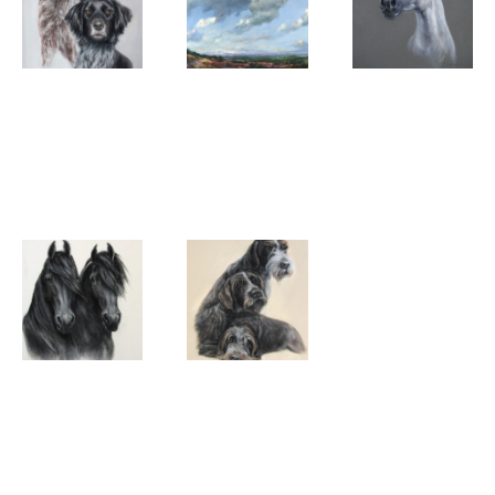
Paula
Paula
Paula
Hondsmerk
Hondsmerk
Hondsmerk
Twee
De ruime
Veruska OX
Heidewachtels
heide
Paula
Paula
Hondsmerk
Hondsmerk
Twee Friese
3 honden
Partners
paardenhoofden