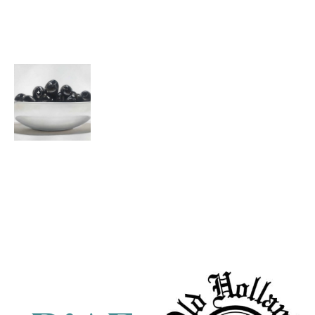
Delfts blauw
schaaltje
Heleen
Hobelman
Zwarte
olijven in
wit
Partners
kommetje