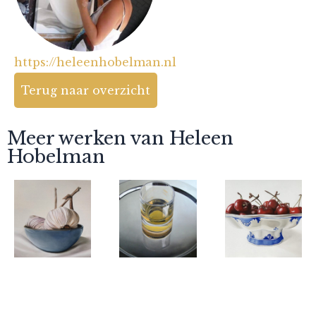
https://heleenhobelman.nl
Terug naar overzicht
Meer werken van Heleen
Hobelman
Heleen
Heleen
Heleen
Hobelman
Hobelman
Hobelman
Knoflook
Glas whisky
kersen in