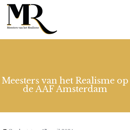
Meesters van het Realisme op
de AAF Amsterdam