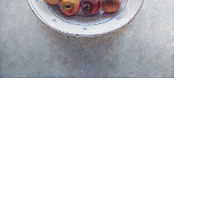
Julien Landa
Perziken