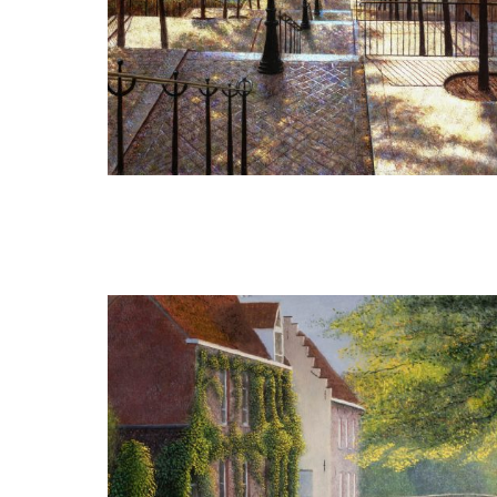
Julien Landa
Parijs Mont Martre