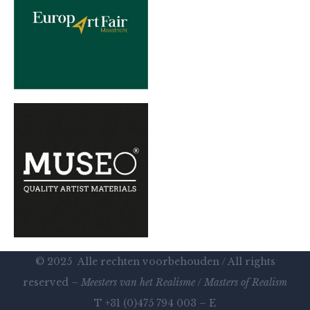
© 2025 Alle rechten voorbehouden / All rights
reserved –
Meesters van het Realisme
/
Masters of Realism
T +31 (0)475 794 003 – E