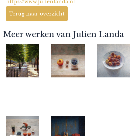
https://www.julienlanda.nl
Terug naar overzicht
Meer werken van Julien Landa
Julien Landa
Julien Landa
Julien Landa
Parijs Mont
walnoten
Perziken
Martre