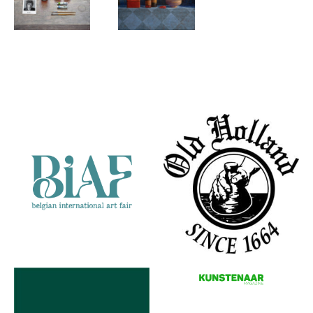
Julien Landa
Julien Landa
A few things
Rode Bessen
Partners
i like