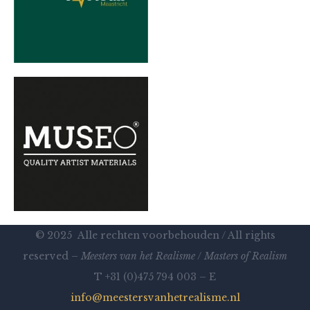
© 2025 Alle rechten voorbehouden / All rights
reserved –
Meesters van het Realisme
/
Masters of Realism
T +31 (0)475 794 003 – E
info@meestersvanhetrealisme.nl