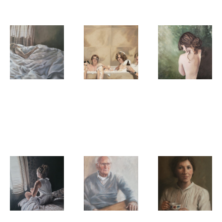
Willeke van
Willeke van
Willeke van
der Weerden
der Weerden
der Weerden
Schone
Badmen
Silence Nue
slaapster