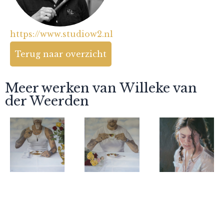
https://www.studiow2.nl
Terug naar overzicht
Meer werken van Willeke van
der Weerden
Willeke van
Willeke van
Willeke van
der Weerden
der Weerden
der Weerden
Koning
Koning
Juliëtte
Albert II
Albert I