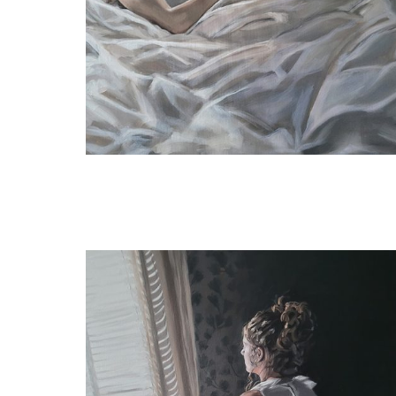
Willeke van der Weerden
Schone slaapster