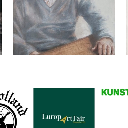
Willeke van der Weerden
De ideale schoonvader
Partners