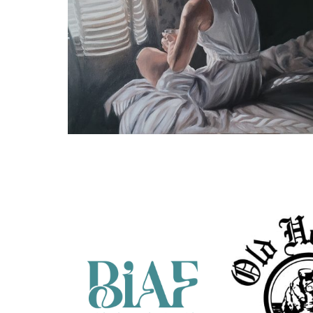
Willeke van der Weerden
Dagdromen