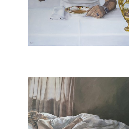
Willeke van der Weerden
Koning Albert II