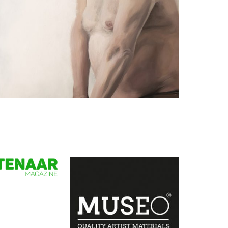
Willeke van der Weerden
Arno