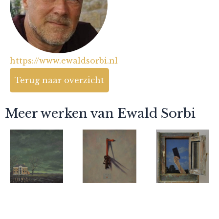
https://www.ewaldsorbi.nl
Terug naar overzicht
Meer werken van Ewald Sorbi
Ewald Sorbi
Ewald Sorbi
Ewald Sorbi
Wester
Keys to
Klik,.... ik
Enzelens
their hearts
heb je...