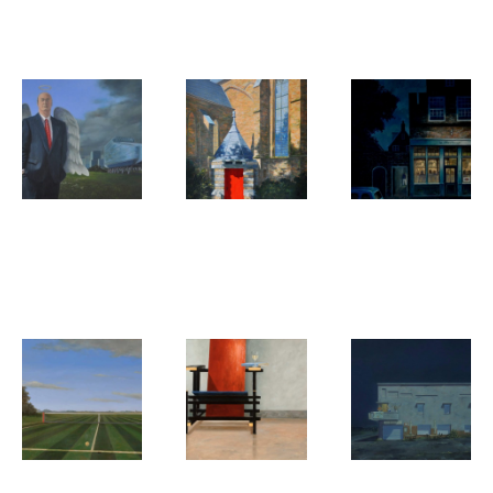
(Groningen)
Ewald Sorbi
Ewald Sorbi
Ewald Sorbi
Heilig
Heilig
Café 'In Het
Boontje
Huisje
Straatje'
Ewald Sorbi
Ewald Sorbi
Ewald Sorbi