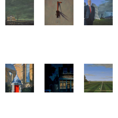
Ewald Sorbi
Ewald Sorbi
Ewald Sorbi
Wester
Keys to
Heilig
Enzelens
their hearts
Boontje
(Groningen)
Ewald Sorbi
Ewald Sorbi
Ewald Sorbi
Heilig
Café 'In Het
Center
Huisje
Straatje'
Court