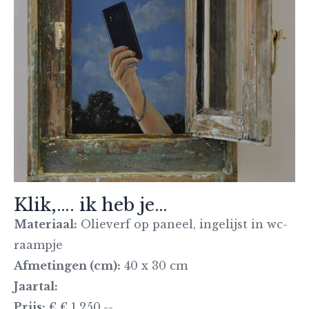
Klik,…. ik heb je…
Materiaal:
Olieverf op paneel, ingelijst in wc-
raampje
Afmetingen (cm):
40 x 30 cm
Jaartal:
Prijs:
€ € 1.250,--