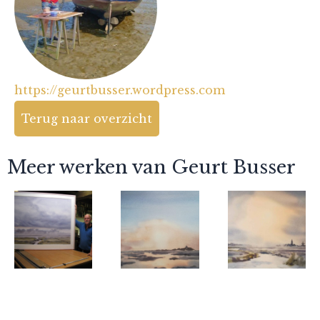
https://geurtbusser.wordpress.com
Terug naar overzicht
Meer werken van Geurt Busser
Geurt Busser
Geurt Busser
Geurt Busser
Kwelder
Rottumerplaat
Eenrum, ijs,
28-2-2018