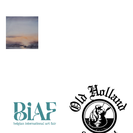
Geurt Busser
Wad
Partners
zonsondergang