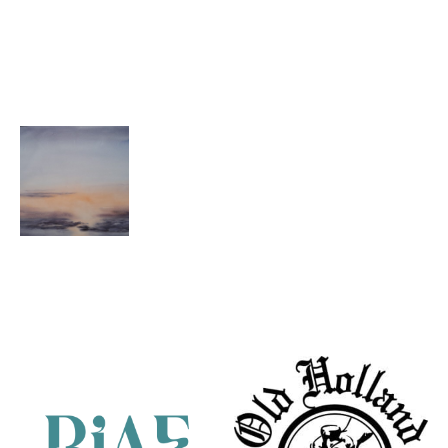
Geurt Busser
Geurt Busser
Geurt Busser
Rottumerplaat
Boschplaat
Eenrum, ijs,
onder
28-2-2018
Rottumerplaat.
Geurt Busser
Wad
Partners
zonsondergang