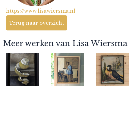
https://www.lisawiersma.nl
Terug naar overzicht
Meer werken van Lisa Wiersma
Lisa Wiersma
Lisa Wiersma
Lisa Wiersma
Citroentje
Vlugge
Naar
Brieflezende
Melchior
Vrouw (naar
d'Hondecoete
Vermeer)